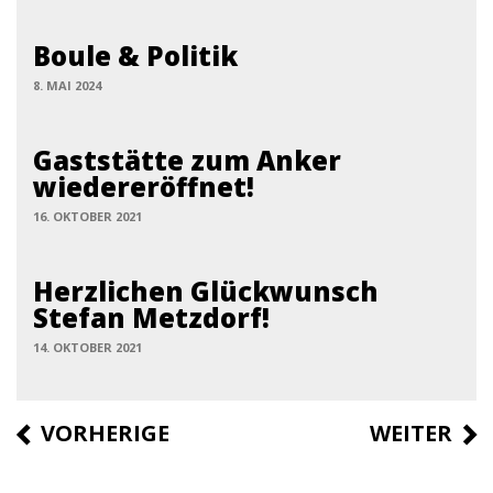
Boule & Politik
8. MAI 2024
Gaststätte zum Anker
wiedereröffnet!
16. OKTOBER 2021
Herzlichen Glückwunsch
Stefan Metzdorf!
14. OKTOBER 2021
Beitrags-Navigation
VORHERIGER BEITRAG
VORHERIGE
NÄCHSTER
WEITER
BEITRAG