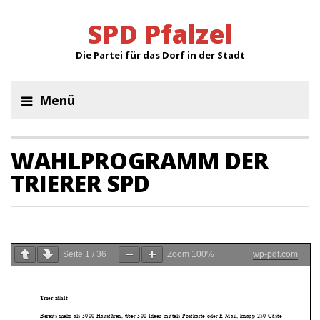
SPD Pfalzel
Die Partei für das Dorf in der Stadt
Menü
WAHLPROGRAMM DER
TRIERER SPD
Seite
1
/
36
Zoom
100%
wp-pdf.com